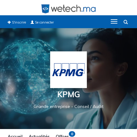
Toggle
S'inscrire
Se connecter
navigation
KPMG
Grande entreprise - Conseil / Audit
0
Accueil
Actualités
Offres